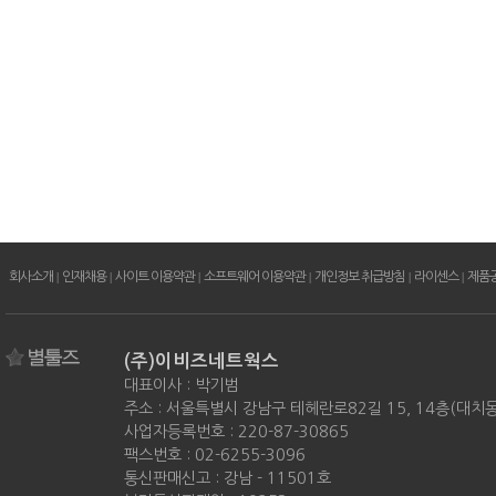
회사소개
|
인재채용
|
사이트 이용약관
|
소프트웨어 이용약관
|
개인정보 취급방침
|
라이센스
|
제품
(주)이비즈네트웍스
대표이사 : 박기범
주소 : 서울특별시 강남구 테헤란로82길 15, 14층(대치
사업자등록번호 : 220-87-30865
팩스번호 : 02-6255-3096
통신판매신고 : 강남 - 11501호