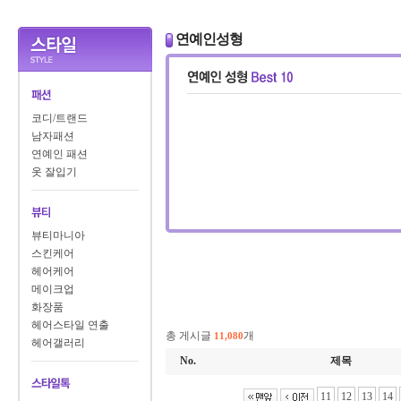
연예인성형
코디/트랜드
남자패션
연예인 패션
옷 잘입기
뷰티마니아
스킨케어
헤어케어
메이크업
화장품
헤어스타일 연출
총 게시글
개
11,080
헤어갤러리
No.
제목
11
12
13
14