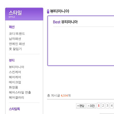
뷰티마니아
코디/트랜드
남자패션
연예인 패션
옷 잘입기
뷰티마니아
스킨케어
헤어케어
메이크업
화장품
헤어스타일 연출
총 게시글
개
4,554
헤어갤러리
1
2
3
4