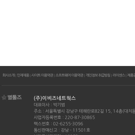
회사소개
|
인재채용
|
사이트 이용약관
|
소프트웨어 이용약관
|
개인정보 취급방침
|
라이센스
|
제품
(주)이비즈네트웍스
대표이사 : 박기범
주소 : 서울특별시 강남구 테헤란로82길 15, 14층(대치
사업자등록번호 : 220-87-30865
팩스번호 : 02-6255-3096
통신판매신고 : 강남 - 11501호