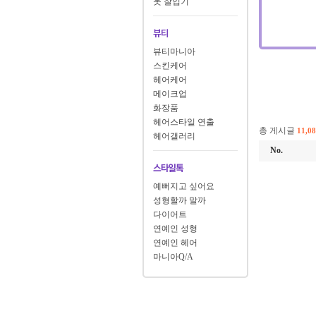
옷 잘입기
뷰티마니아
스킨케어
헤어케어
메이크업
화장품
헤어스타일 연출
총 게시글
11,0
헤어갤러리
No.
예뻐지고 싶어요
성형할까 말까
다이어트
연예인 성형
연예인 헤어
마니아Q/A