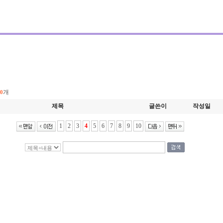
개
80
제목
글쓴이
작성일
1
2
3
4
5
6
7
8
9
10