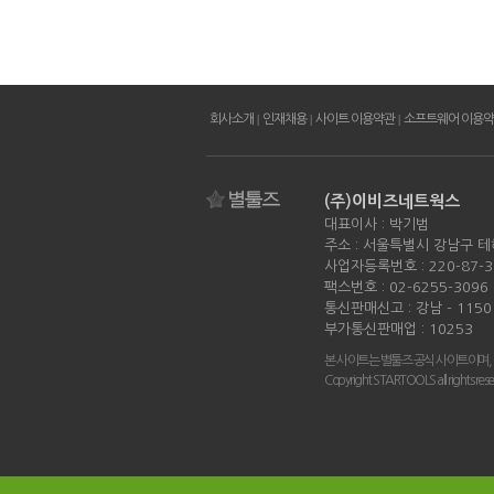
회사소개
|
인재채용
|
사이트 이용약관
|
소프트웨어 이용
(주)이비즈네트웍스
대표이사 : 박기범
주소 : 서울특별시 강남구 테
사업자등록번호 : 220-87-3
팩스번호 : 02-6255-3096
통신판매신고 : 강남 - 115
부가통신판매업 : 10253
본 사이트는 별툴즈 공식 사이트이며,
Copyright STARTOOLS all rights rese