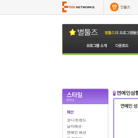
연예인성
코디/트랜드
남자패션
연예인 패션