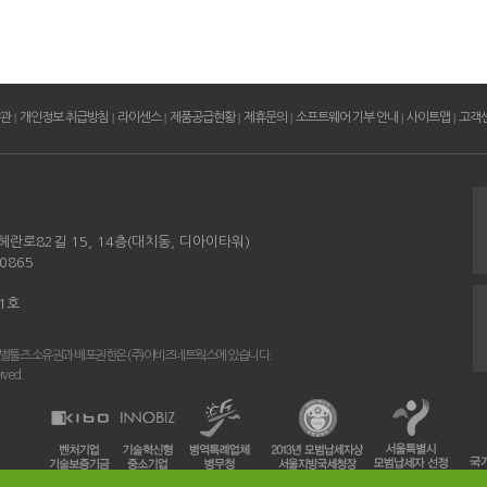
약관
|
개인정보 취급방침
|
라이센스
|
제품공급현황
|
제휴문의
|
소프트웨어 기부 안내
|
사이트맵
|
고객
헤란로82길 15, 14층(대치동, 디아이타워)
0865
01호
 별툴즈 소유권과 배포권한은 (주)이비즈네트웍스에 있습니다.
rved.